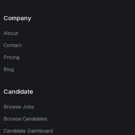
Company
About
Contact
Pricing
Blog
Candidate
Browse Jobs
Browse Candidates
Candidate Dashboard