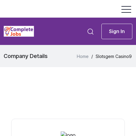
Sign In
Company Details
Home
/
Slotsgem Casino9