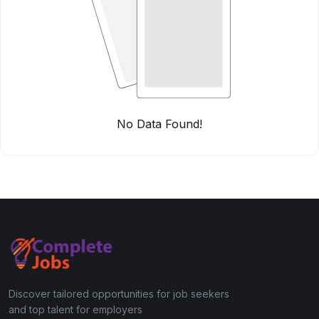
No Data Found!
Discover tailored opportunities for job seekers
and top talent for employers