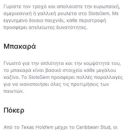
Γυρίστε τον τροχό και απολαύστε την ευρωπαϊκή,
αμερικανική ή γαλλική ρουλέτα στο SlotsGem. Με
εγγυημένο δίκαιο παιχνίδι, κάθε περιστροφή
προσφέρει ατελείωτες δυνατότητες.
Μπακαρά
Γνωστό για την απλότητα και την κομψότητά του,
το μπακαρά είναι βασικό στοιχείο κάθε μεγάλου
καζίνο. Το SlotsGem προσφέρει πολλές παραλλαγές
για να ικανοποιήσει όλες τις προτιμήσεις των
παικτών.
Πόκερ
Από το Texas Hold’em μέχρι το Caribbean Stud, οι