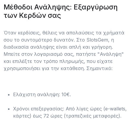
Μέθοδοι Ανάληψης: Εξαργύρωση
των Κερδών σας
Όταν κερδίσεις, θέλεις να απολαύσεις τα χρήματά
σου το συντομότερο δυνατόν. Στο SlotsGem, η
διαδικασία ανάληψης είναι απλή και γρήγορη.
Μπείτε στον λογαριασμό σας, πατήστε "Ανάληψη"
και επιλέξτε τον τρόπο πληρωμής, που είχατε
χρησιμοποιήσει για την κατάθεση. Σημαντικό:
Ελάχιστη ανάληψη: 10€.
Χρόνοι επεξεργασίας: Από λίγες ώρες (e-wallets,
κάρτες) έως 72 ώρες (τραπεζικές μεταφορές).