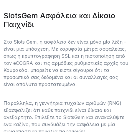
SlotsGem Ασφάλεια και Δίκαιο
Παιχνίδι
Στο Slots Gem, η ασφάλεια δεν είναι μόνο μία λέξη –
είναι μία υπόσχεση. Με κορυφαία μέτρα ασφαλείας,
όπως η κρυπτογράφηση SSL και η πιστοποίηση από
τον eCOGRA και τις αρμόδιες ρυθμιστικές αρχές του
Κουρακάο, μπορείτε να είστε σίγουροι ότι τα
προσωπικά σας δεδομένα και οι συναλλαγές σας
είναι απόλυτα προστατευμένα.
Παράλληλα, η γεννήτρια τυχαίων αριθμών (RNG)
εξασφαλίζει ότι κάθε παιχνίδι είναι δίκαιο και
ανεξάρτητο. Επιλέξτε το SlotsGem και ανακαλύψτε
ένα καζίνο, που συνδυάζει την ασφάλεια με μία
συναρπαστική ποικιλία παιχνιδιών.