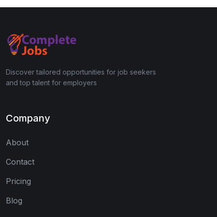
Discover tailored opportunities for job seekers
and top talent for employers
Company
About
Contact
Pricing
Blog