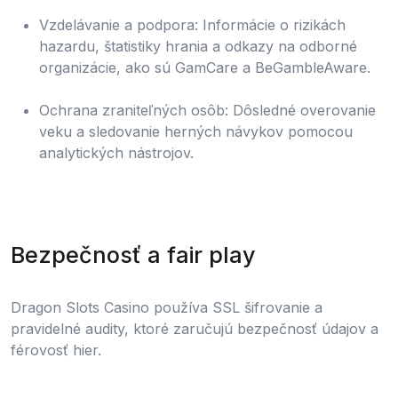
Vzdelávanie a podpora: Informácie o rizikách
hazardu, štatistiky hrania a odkazy na odborné
organizácie, ako sú GamCare a BeGambleAware.
Ochrana zraniteľných osôb: Dôsledné overovanie
veku a sledovanie herných návykov pomocou
analytických nástrojov.
Bezpečnosť a fair play
Dragon Slots Casino používa SSL šifrovanie a
pravidelné audity, ktoré zaručujú bezpečnosť údajov a
férovosť hier.