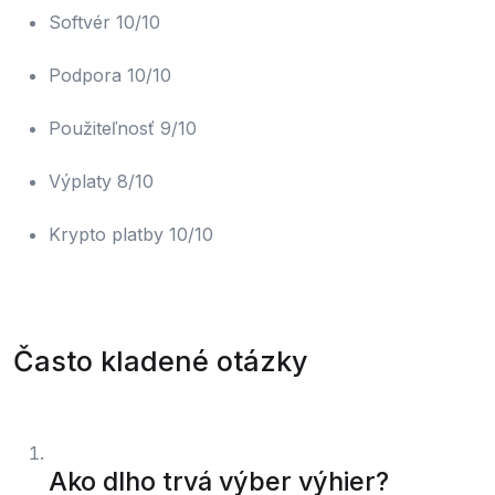
Softvér 10/10
Podpora 10/10
Použiteľnosť 9/10
Výplaty 8/10
Krypto platby 10/10
Často kladené otázky
Ako dlho trvá výber výhier?