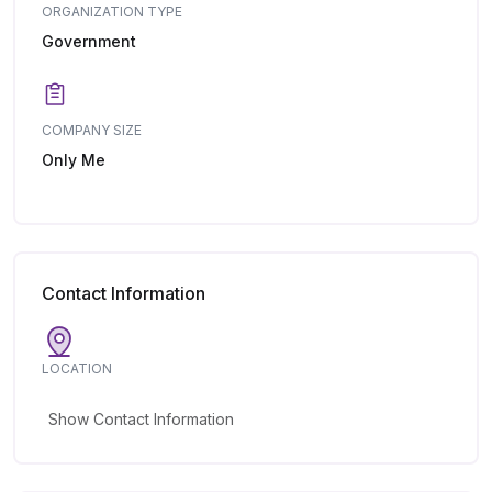
ORGANIZATION TYPE
Government
COMPANY SIZE
Only Me
Contact Information
LOCATION
Show Contact Information