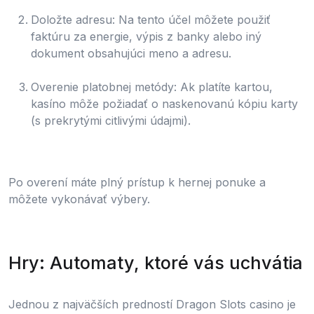
Doložte adresu: Na tento účel môžete použiť
faktúru za energie, výpis z banky alebo iný
dokument obsahujúci meno a adresu.
Overenie platobnej metódy: Ak platíte kartou,
kasíno môže požiadať o naskenovanú kópiu karty
(s prekrytými citlivými údajmi).
Po overení máte plný prístup k hernej ponuke a
môžete vykonávať výbery.
Hry: Automaty, ktoré vás uchvátia
Jednou z najväčších predností Dragon Slots casino je