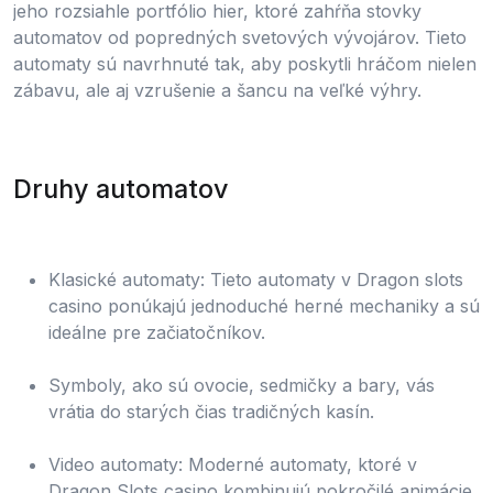
jeho rozsiahle portfólio hier, ktoré zahŕňa stovky
automatov od popredných svetových vývojárov. Tieto
automaty sú navrhnuté tak, aby poskytli hráčom nielen
zábavu, ale aj vzrušenie a šancu na veľké výhry.
Druhy automatov
Klasické automaty: Tieto automaty v Dragon slots
casino ponúkajú jednoduché herné mechaniky a sú
ideálne pre začiatočníkov.
Symboly, ako sú ovocie, sedmičky a bary, vás
vrátia do starých čias tradičných kasín.
Video automaty: Moderné automaty, ktoré v
Dragon Slots casino kombinujú pokročilé animácie,