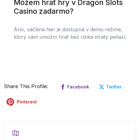
Môžem hrať hry v Dragon Slots
Casino zadarmo?
Áno, väčšina hier je dostupná v demo režime,
ktorý vám umožní hrať bez rizika straty peňazí.
Share This Profile:
Facebook
Twitter
Pinterest