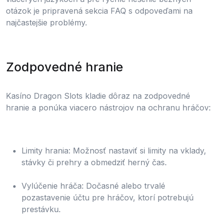
otázok je pripravená sekcia FAQ s odpoveďami na
najčastejšie problémy.
Zodpovedné hranie
Kasíno Dragon Slots kladie dôraz na zodpovedné
hranie a ponúka viacero nástrojov na ochranu hráčov:
Limity hrania: Možnosť nastaviť si limity na vklady,
stávky či prehry a obmedziť herný čas.
Vylúčenie hráča: Dočasné alebo trvalé
pozastavenie účtu pre hráčov, ktorí potrebujú
prestávku.