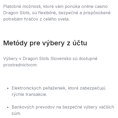
Platobné možnosti, ktoré vám ponúka online casino
Dragon Slots, sú flexibilné, bezpečné a prispôsobené
potrebám hráčov z celého sveta.
Metódy pre výbery z účtu
Výbery v Dragon Slots Slovensko sú dostupné
prostredníctvom:
Elektronických peňaženiek, ktoré zabezpečujú
rýchle transakcie.
Bankových prevodov na bezpečné výbery väčších
súm.