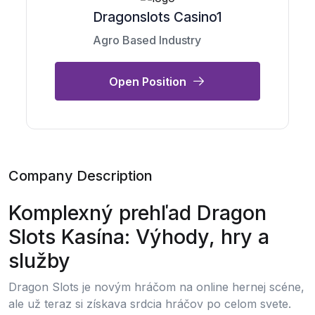
Dragonslots Casino1
Agro Based Industry
Open Position
Company Description
Komplexný prehľad Dragon
Slots Kasína: Výhody, hry a
služby
Dragon Slots je novým hráčom na online hernej scéne,
ale už teraz si získava srdcia hráčov po celom svete.