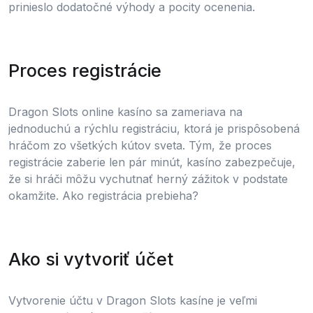
prinieslo dodatočné výhody a pocity ocenenia.
Proces registrácie
Dragon Slots online kasíno sa zameriava na
jednoduchú a rýchlu registráciu, ktorá je prispôsobená
hráčom zo všetkých kútov sveta. Tým, že proces
registrácie zaberie len pár minút, kasíno zabezpečuje,
že si hráči môžu vychutnať herný zážitok v podstate
okamžite. Ako registrácia prebieha?
Ako si vytvoriť účet
Vytvorenie účtu v Dragon Slots kasíne je veľmi