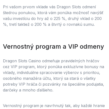
Pri vašom prvom vklade vás Dragon Slots odmení
štedrou ponukou, ktorá vám ponúka možnosť navýšiť
vašu investíciu do hry až o 225 %, druhý vklad o 200
%, tretí taktiež o 200 % a štvrtý o rovnakú sumu.
Vernostný program a VIP odmeny
Dragon Slots Casino odmeňuje pravidelných hráčov
cez VIP program, ktorý ponúka exkluzívne bonusy na
vklady, individuálne spracovanie výberov s prioritou,
osobného manažéra účtu, ktorý sa stará o všetky
potreby VIP hráča či pozvánky na špeciálne podujatia,
darčeky a mnoho ďalšieho.
Vernostný program je navrhnutý tak, aby každé hranie